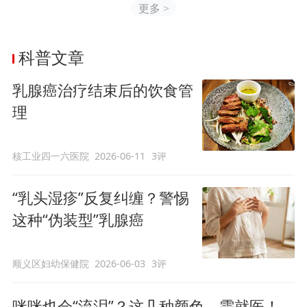
更多
>
科普文章
乳腺癌治疗结束后的饮食管
理
核工业四一六医院
2026-06-11
3评
“乳头湿疹”反复纠缠？警惕
这种“伪装型”乳腺癌
顺义区妇幼保健院
2026-06-03
3评
咪咪也会“流泪”？这几种颜色，需就医！