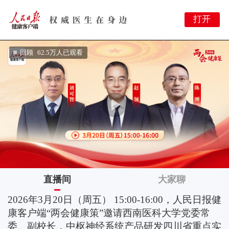
打开
This
is
a
modal
回顾
62.5万人已观看
window.
This
modal
can
be
closed
by
pressing
the
Escape
key
or
activating
the
close
button.
直播间
大家聊
2026年3月20日（周五） 15:00-16:00，人民日报健
康客户端“两会健康策”邀请西南医科大学党委常
委、副校长，中枢神经系统产品研发四川省重点实