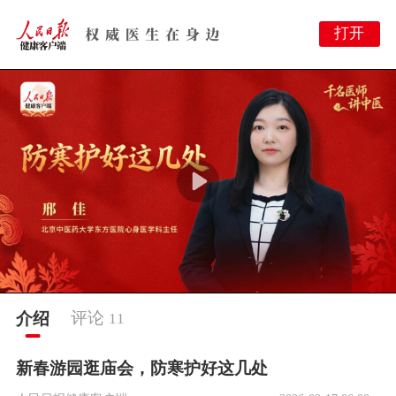
打开
This
is
a
modal
window.
This
modal
can
be
closed
by
pressing
the
Escape
key
or
activating
the
close
button.
评论
介绍
11
新春游园逛庙会，防寒护好这几处